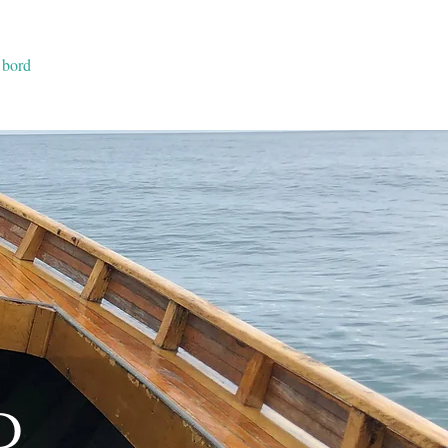
 bord
D