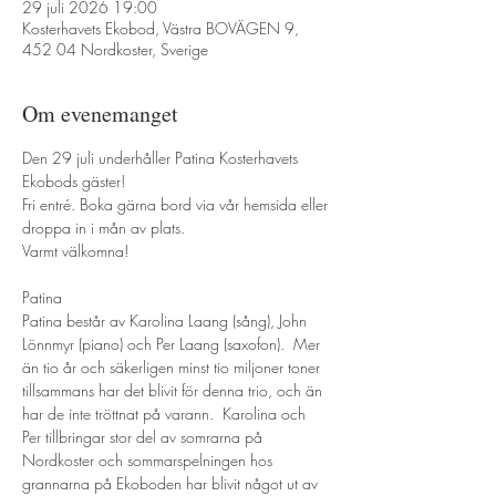
29 juli 2026 19:00
Kosterhavets Ekobod, Västra BOVÄGEN 9,
452 04 Nordkoster, Sverige
Om evenemanget
Den 29 juli underhåller Patina Kosterhavets 
Ekobods gäster! 
Fri entré. Boka gärna bord via vår hemsida eller 
droppa in i mån av plats.
Varmt välkomna!
Patina
Patina består av Karolina Laang (sång), John 
Lönnmyr (piano) och Per Laang (saxofon).  Mer 
än tio år och säkerligen minst tio miljoner toner 
tillsammans har det blivit för denna trio, och än 
har de inte tröttnat på varann.  Karolina och 
Per tillbringar stor del av somrarna på 
Nordkoster och sommarspelningen hos 
grannarna på Ekoboden har blivit något ut av 