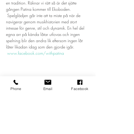
en tradition. Räknar vi rätt så är det sjätte 
gången Patina kommer till Ekoboden. 
 Spelglädjen går inte att ta miste på när de 
navigerar genom musikhistorien med stort 
intresse för genre, stil och dynamik. En hel del 
egna arr på kända låtar utlovas och ingen 
spelning blir den andra lik eftersom ingen låt 
låter likadan idag som den gjorde igår.  
www.facebook.com/withpatina
Dela detta evenemang
Phone
Email
Facebook