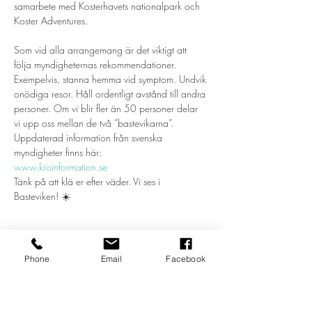
samarbete med Kosterhavets nationalpark och 
Som vid alla arrangemang är det viktigt att 
följa myndigheternas rekommendationer. 
Exempelvis, stanna hemma vid symptom. Undvik 
onödiga resor. Håll ordentligt avstånd till andra 
personer. Om vi blir fler än 50 personer delar 
vi upp oss mellan de två ”bastevikarna”. 
Uppdaterad information från svenska 
www.krisinformation.se
Tänk på att klä er efter väder. Vi ses i 
Basteviken! ☀️ 
Phone
Email
Facebook
Dela detta evenemang