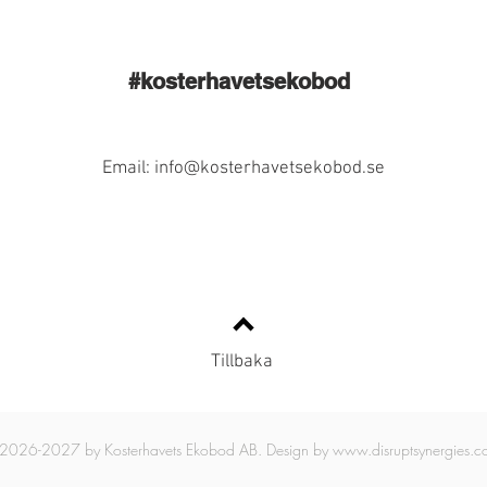
#kosterhavetsekobod
Email:
info@kosterhavetsekobod.se
Tillbaka
2026-2027 by Kosterhavets Ekobod AB. Design by
www.disruptsynergies.