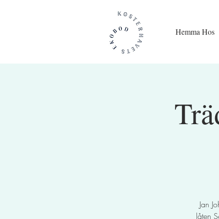
Hemma Hos
Trä
Jan J
låten S