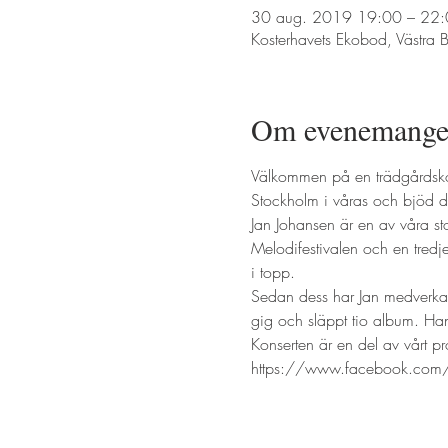
30 aug. 2019 19:00 – 22
Kosterhavets Ekobod, Västr
Om evenemange
Välkommen på en trädgårdskon
Stockholm i våras och bjöd då 
Jan Johansen är en av våra st
Melodifestivalen och en tred
i topp. 
Sedan dess har Jan medverkat 
gig och släppt tio album. Han 
Konserten är en del av vårt pr
https://www.facebook.co