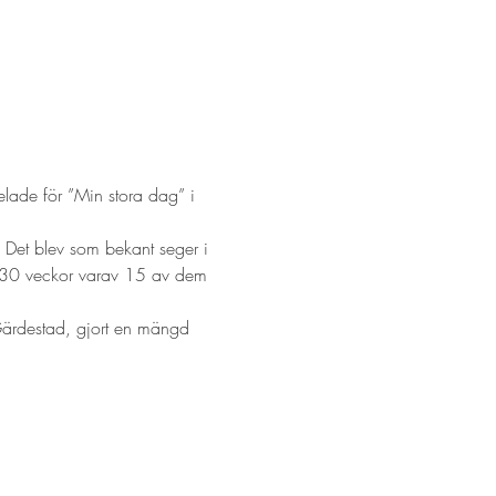
lade för ”Min stora dag” i 
 Det blev som bekant seger i 
i 30 veckor varav 15 av dem 
 Gärdestad, gjort en mängd 