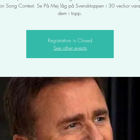
ion Song Contest. Se På Mej låg på Svensktoppen i 30 veckor var
dem i topp.
Registration is Closed
See other events