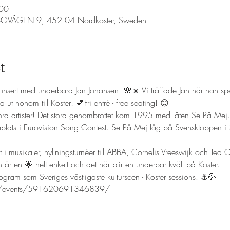
:00
a BOVÄGEN 9, 452 04 Nordkoster, Sweden
t
sert med underbara Jan Johansen! 🌸☀️ Vi träffade Jan när han spe
ut honom till Koster! 💕Fri entré - free seating! 😊
ora artister! Det stora genombrottet kom 1995 med låten Se På Mej.
jeplats i Eurovision Song Contest. Se På Mej låg på Svensktoppen 
i musikaler, hyllningsturnéer till ABBA, Cornelis Vreeswijk och Ted
är en 🌟 helt enkelt och det här blir en underbar kväll på Koster. 
ogram som Sveriges västligaste kulturscen - Koster sessions. ⚓️💦 
m/events/591620691346839/