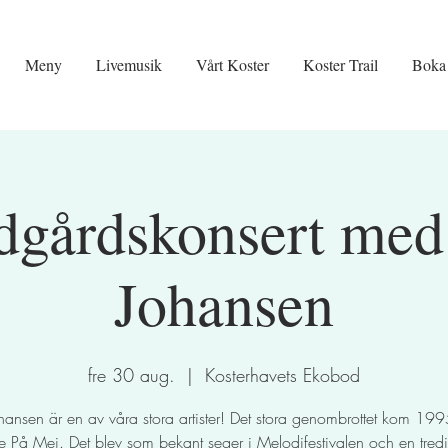
Meny
Livemusik
Vårt Koster
Koster Trail
Boka
dgårdskonsert med
Johansen
fre 30 aug.
  |  
Kosterhavets Ekobod
ohansen är en av våra stora artister! Det stora genombrottet kom 19
e På Mej. Det blev som bekant seger i Melodifestivalen och en tredj