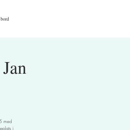
 bord
 Jan
95 med
eplats i